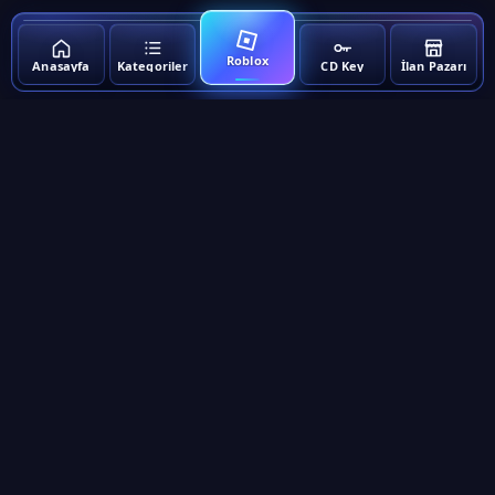
Roblox
Anasayfa
Kategoriler
CD Key
İlan Pazarı
▾
RAXGAME
▾
OYUN
Raxgame
Vergi Dairesi: Bahçelievler / Fevzi Çakmak Cd. No:13 D:3
VKN: 2790388430