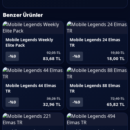
Benzer Ürünler
Mobile Legends Weekly
Mobile Legends 24 Elmas
Elite Pack
TR
92,05 TL
19,80 TL
-%9
-%9
83,68 TL
18,00 TL
Mobile Legends 44 Elmas
Mobile Legends 88 Elmas
TR
TR
36,26 TL
72,40 TL
-%9
-%9
32,96 TL
65,82 TL