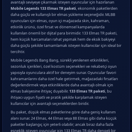
avantajlı seviyeye çıkarmak isteyen oyuncular için hazırlanan
Mobile Legends 133 Elmas TR paketi
, ekonomik paketlerden
daha güçlü ve kullanışlı bir elmas yükleme seçeneğidir. MLBB
oyuncuları için elmas, oyun içi mağazada skin, kahraman,
etkinlik ürünü, özel fırsat ve dönemsel kampanyalarda
kullanılan önemli bir dijital para birimidir. 133 Elmas TR paketi,
hem küçük harcamaları rahat yapmak hem de eksik bakiyeyi
daha güçlü şekilde tamamlamak isteyen kullanıcılar için ideal bir
tercihtir.
Mobile Legends Bang Bang, sürekli yenilenen etkinlikleri,
sezonluk içerikleri, özel kostüm seçenekleri ve rekabetçi oyun
yapısıyla oyunculara aktif bir deneyim sunar. Oyuncular favori
kahramanlarını daha özel hale getirmek, mağazadaki fırsatları
değerlendirmek veya etkinliklerde daha avantajlı olmak için
elmas bakiyesine ihtiyaç duyabilir.
133 Elmas TR paketi
, bu
ihtiyacı uygun fiyatlı ve pratik şekilde karşılamak isteyen
kullanıcılar için avantajlı seçeneklerden biridir.
Bu paket, düşük elmas paketlerine göre daha geniş kullanım
alanı sunar. 24 Elmas, 44 Elmas veya 88 Elmas gibi daha küçük
paketler başlangıç için yeterli olabilir; ancak biraz daha fazla
esneklik isteyen oyuncular için 133 Elmas TR daha dengeli bir