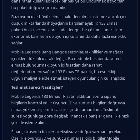
daha rahat kullanılabilecek bir bakiye bulundurmak istiyorsan
bu paket doğru seçim olabilir.
Bazı oyuncular büyük elmas paketleri almak istemez ancak çok
düşük miktarlar da ihtiyaçlarını karşılamayabilir. 133 Elmas
paketi bu iki seçenek arasında dengeli bir çözüm sunar. Hem
ekonomik kalır hem de oyun içi kullanımda daha fazla esneklik
sağlar.
Mobile Legends Bang Bang’de sezonlar, etkinlikler ve mağaza
içerikleri düzenli olarak değişir. Bu nedenle hesabında yeterli
elmas bulundurmak, oyun içi fırsatları daha rahat
değerlendirmeni sağlar. 133 Elmas TR paketi, bu esnekliği
uygun maliyetle elde etmek isteyen oyuncular için kullanışlıdır.
Teslimat Süreci Nasıl İşler?
Mobile Legends 133 Elmas TR satın aldıktan sonra sipariş
bilgilerin kontrol edilir. Oyuncu ID ve sunucu bilgileri doğruysa
elmas yükleme işlemi kısa süre içinde tamamlanır. Teslimat
süresi yoğunluğa göre değişebilir ancak siparişler genellikle hızlı
şekilde işleme alınır.
Sipariş sırasında bilgilerini eksiksiz ve doğru yazman gerekir.
Özellikle oyuncu ID ve sunucu numarası gibi bilgiler Mobile