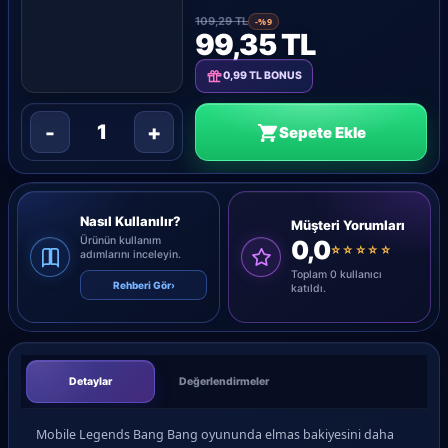
109,29 TL
-%9
99,35 TL
0,99 TL BONUS
-
+
1
Sepete Ekle
Nasıl Kullanılır?
Müşteri Yorumları
Ürünün kullanım
0,0
☆☆☆☆☆
adımlarını inceleyin.
Toplam 0 kullanıcı
Rehberi Gör
›
katıldı.
Detaylar
Değerlendirmeler
Mobile Legends Bang Bang oyununda elmas bakiyesini daha